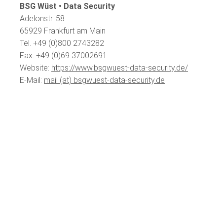
BSG Wüst • Data Security
Adelonstr. 58
65929 Frankfurt am Main
Tel. +49 (0)800 2743282
Fax: +49 (0)69 37002691
Website:
https://www.bsgwuest-data-security.de/
E-Mail:
mail (at) bsgwuest-data-security.de