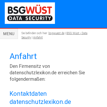
MENU
Sie befinden sich hier:
bsgwuest.de
|
BSG Wüst • Data
Security
|
Anfahrt
Anfahrt
Den Firmensitz von
datenschutzlexikon.de erreichen Sie
folgendermaßen:
Kontaktdaten
datenschutzlexikon.de