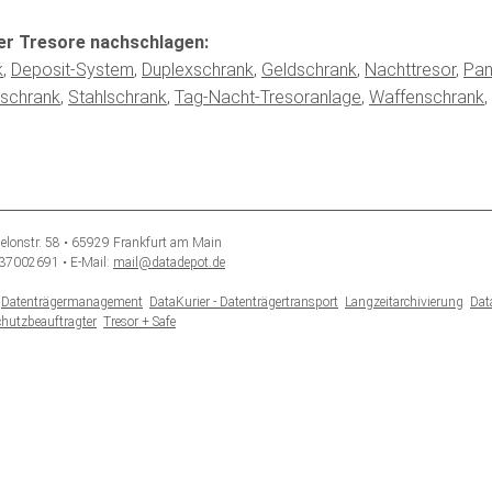
er Tresore nachschlagen:
k
,
Deposit-System
,
Duplexschrank
,
Geldschrank
,
Nachttresor
,
Pan
sschrank
,
Stahlschrank
,
Tag-Nacht-Tresoranlage
,
Waffenschrank
,
elonstr. 58 • 65929 Frankfurt am Main
-37002691 • E-Mail:
mail@datadepot.de
Datenträgermanagement
DataKurier - Datenträgertransport
Langzeitarchivierung
Dat
hutzbeauftragter
Tresor + Safe