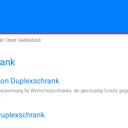
de
|
Tresore
|
Duplexschrank
rank
tion Duplexschrank
Bezeichnung für Wertschutzschränke, die gleichzeitig Schutz geg
.
Duplexschrank