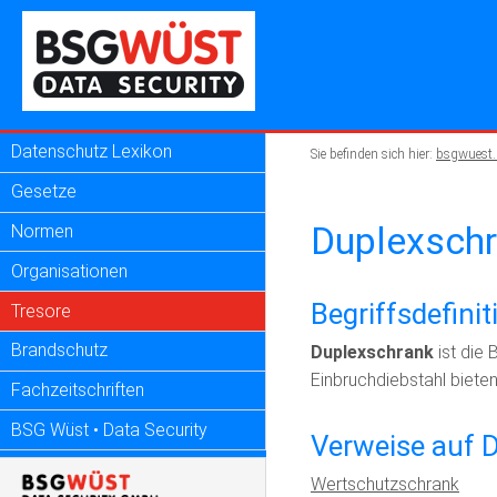
Datenschutz Lexikon
Sie befinden sich hier:
bsgwuest.
Gesetze
Duplexsch
Normen
Organisationen
Begriffsdefini
Tresore
Brandschutz
Duplexschrank
ist die 
Einbruchdiebstahl bieten
Fachzeitschriften
BSG Wüst • Data Security
Verweise auf 
Wertschutzschrank